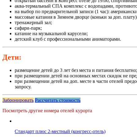
открытый бассейн в Конгресс отеле до 19:00, спортивный 
аква-термальный СПА комплекс с водопадами, противоток
на выбор по предварительной записи (1 час): американск
массовые катания в Зимнем дворце (коньки за доп. плату)
тренажерный зал;
сафари-парк;
катание на музыкальной карусели;
детский клуб с профессиональными аниматорами.
Дети:
размещение детей до 3 лет без места и питания бесплатно
при размещении детей на основных местах скидок не пре
при размещении детей на доп. месте в части отелей пред
запросу.
Забронировать
Рассчитать стоимость
Посмотреть другие номера отелей курорта
Стандарт плюс 2-местный (конгресс-отель)