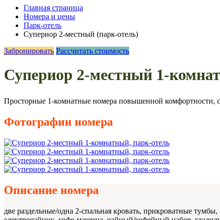
Главная страница
Номера и цены
Парк-отель
Супериор 2-местный (парк-отель)
Забронировать
Рассчитать стоимость
Супериор 2-местный 1-комна
Просторные 1-комнатные номера повышенной комфортности, сос
Фотографии номера
Описание номера
две раздельные/одна 2-спальная кровать, прикроватные тумбы,
электрочайник, кофе-машина, чайный/кофейный набор, гладильн