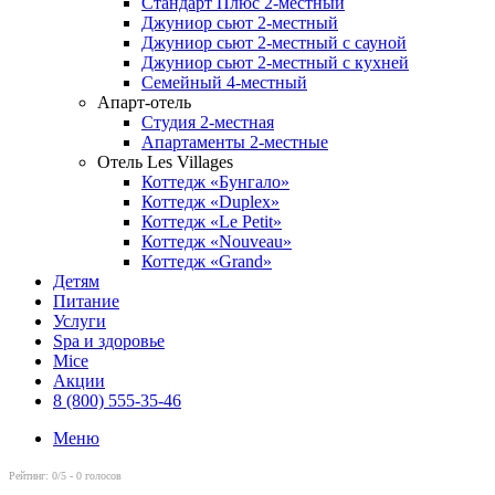
Стандарт Плюс 2-местный
Джуниор сьют 2-местный
Джуниор сьют 2-местный с сауной
Джуниор сьют 2-местный с кухней
Семейный 4-местный
Апарт-отель
Студия 2-местная
Апартаменты 2-местные
Отель Les Villages
Коттедж «Бунгало»
Коттедж «Duplex»
Коттедж «Le Petit»
Коттедж «Nouveau»
Коттедж «Grand»
Детям
Питание
Услуги
Spa и здоровье
Mice
Акции
8 (800) 555-35-46
Меню
Рейтинг:
0
/5 -
0
голосов