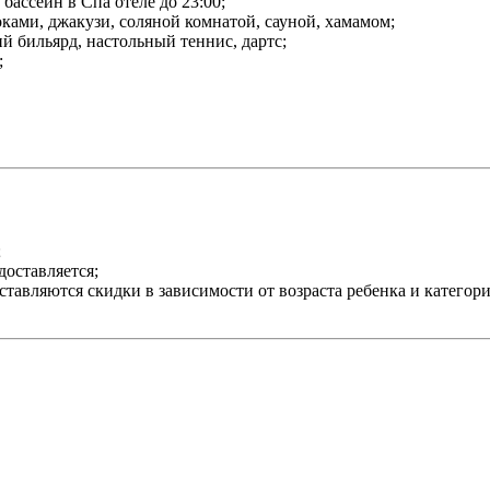
бассейн в Спа отеле до 23:00;
ами, джакузи, соляной комнатой, сауной, хамамом;
ий бильярд, настольный теннис, дартс;
;
;
доставляется;
оставляются скидки в зависимости от возраста ребенка и категор