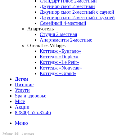
Стандарт Плюс 2-местный
Джуниор сьют 2-местный
Джуниор сьют 2-местный с сауной
Джуниор сьют 2-местный с кухней
Семейный 4-местный
Апарт-отель
Студия 2-местная
Апартаменты 2-местные
Отель Les Villages
Коттедж «Бунгало»
Коттедж «Duplex»
Коттедж «Le Petit»
Коттедж «Nouveau»
Коттедж «Grand»
Детям
Питание
Услуги
Spa и здоровье
Mice
Акции
8 (800) 555-35-46
Меню
Рейтинг:
5
/5 -
1
голосов