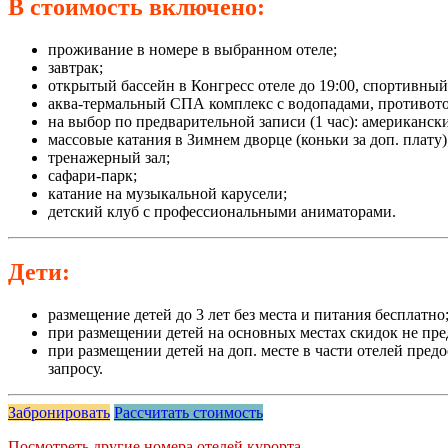
В стоимость включено:
проживание в номере в выбранном отеле;
завтрак;
открытый бассейн в Конгресс отеле до 19:00, спортивный 
аква-термальный СПА комплекс с водопадами, противоток
на выбор по предварительной записи (1 час): американск
массовые катания в Зимнем дворце (коньки за доп. плату)
тренажерный зал;
сафари-парк;
катание на музыкальной карусели;
детский клуб с профессиональными аниматорами.
Дети:
размещение детей до 3 лет без места и питания бесплатно
при размещении детей на основных местах скидок не пре
при размещении детей на доп. месте в части отелей пред
запросу.
Забронировать
Рассчитать стоимость
Посмотреть другие номера отелей курорта