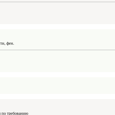
ти, фен.
я по требованию