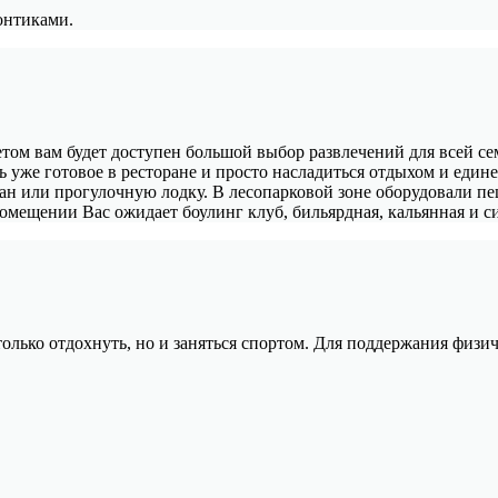
онтиками.
етом вам будет доступен большой выбор развлечений для всей с
ь уже готовое в ресторане и просто насладиться отдыхом и един
ран или прогулочную лодку. В лесопарковой зоне оборудовали п
мещении Вас ожидает боулинг клуб, бильярдная, кальянная и си
 только отдохнуть, но и заняться спортом. Для поддержания физ