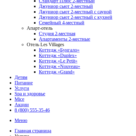
Стандарт Плюс 2-местный
Джуниор сьют 2-местный
Джуниор сьют 2-местный с сауной
Джуниор сьют 2-местный с кухней
Семейный 4-местный
Апарт-отель
Студия 2-местная
Апартаменты 2-местные
Отель Les Villages
Коттедж «Бунгало»
Коттедж «Duplex»
Коттедж «Le Petit»
Коттедж «Nouveau»
Коттедж «Grand»
Детям
Питание
Услуги
Spa и здоровье
Mice
Акции
8 (800) 555-35-46
Меню
Главная страница