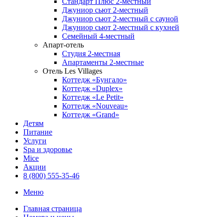
Стандарт Плюс 2-местный
Джуниор сьют 2-местный
Джуниор сьют 2-местный с сауной
Джуниор сьют 2-местный с кухней
Семейный 4-местный
Апарт-отель
Студия 2-местная
Апартаменты 2-местные
Отель Les Villages
Коттедж «Бунгало»
Коттедж «Duplex»
Коттедж «Le Petit»
Коттедж «Nouveau»
Коттедж «Grand»
Детям
Питание
Услуги
Spa и здоровье
Mice
Акции
8 (800) 555-35-46
Меню
Главная страница