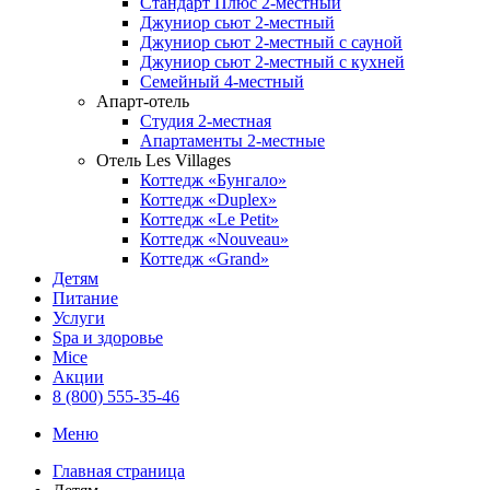
Стандарт Плюс 2-местный
Джуниор сьют 2-местный
Джуниор сьют 2-местный с сауной
Джуниор сьют 2-местный с кухней
Семейный 4-местный
Апарт-отель
Студия 2-местная
Апартаменты 2-местные
Отель Les Villages
Коттедж «Бунгало»
Коттедж «Duplex»
Коттедж «Le Petit»
Коттедж «Nouveau»
Коттедж «Grand»
Детям
Питание
Услуги
Spa и здоровье
Mice
Акции
8 (800) 555-35-46
Меню
Главная страница